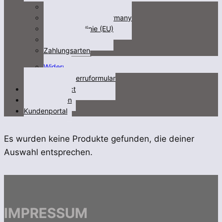
Impressum
Fracht/freight not Germany
Cookie-Richtlinie (EU)
Datenschutz
Zahlungsarten
Untermenü
Widerruf
öffnen
Widerruformular
Kontakt/contact
Videos/Medien
Kundenportal
Es wurden keine Produkte gefunden, die deiner
Auswahl entsprechen.
IMPRESSUM