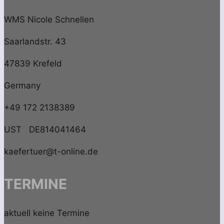
WMS Nicole Schnellen
Saarlandstr. 43
47839 Krefeld
Germany
+49 172 2138389
UST DE814041464
kaefertuer@t-online.de
TERMINE
aktuell keine Termine