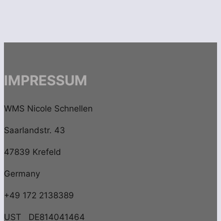
IMPRESSUM
WMS Nicole Schnellen
Saarlandstr. 43
47839 Krefeld
Germany
+49 172 2138389
UST DE814041464