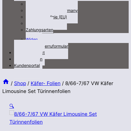
Impressum
Fracht/freight not Germany
Cookie-Richtlinie (EU)
Datenschutz
Zahlungsarten
Untermenü
Widerruf
öffnen
Widerruformular
Kontakt/contact
Videos/Medien
Kundenportal
/
Shop
/
Käfer- Folien
/
8/66-7/67 VW Käfer
Limousine Set Türinnenfolien
🔍