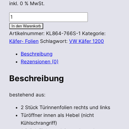
inkl. 0 % MwSt.
8/66-
7/67
In den Warenkorb
VW
Artikelnummer:
KL864-766S-1
Kategorie:
Käfer
Käfer- Folien
Schlagwort:
VW Käfer 1200
Limousine
Beschreibung
Set
Rezensionen (0)
Türinnenfolien
Menge
Beschreibung
bestehend aus:
2 Stück Türinnenfolien rechts und links
Türöffner innen als Hebel (nicht
Kühlschrangriff)