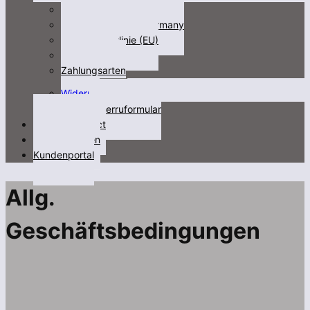
Impressum
Fracht/freight not Germany
Cookie-Richtlinie (EU)
Datenschutz
Zahlungsarten
Untermenü
Widerruf
öffnen
Widerruformular
Kontakt/contact
Videos/Medien
Kundenportal
Allg.
Geschäftsbedingungen