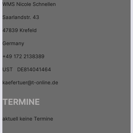
WMS Nicole Schnellen
Saarlandstr. 43
47839 Krefeld
Germany
+49 172 2138389
UST DE814041464
kaefertuer@t-online.de
TERMINE
aktuell keine Termine