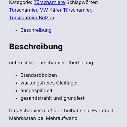
VW
Kategorie:
Türscharniere
Schlagwörter:
Käfer
Türscharnier
,
VW Käfer Türscharnier
,
Türscharnier
Türscharnier Bolzen
vor
Beschreibung
8-
67
Beschreibung
Überholung
Menge
unten links Türscharnier Überholung
Standardbolzen
wartungsfreies Gleitlager
ausgespindelt
gesandstrahlt und grundiert
Das Scharnier muß überholbar sein. Eventuell
Mehrkosten bei Mehraufwand