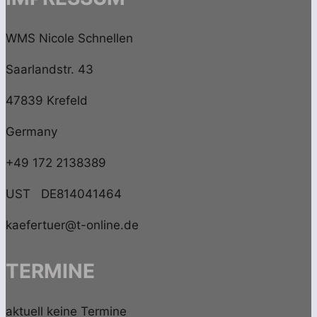
WMS Nicole Schnellen
Saarlandstr. 43
47839 Krefeld
Germany
+49 172 2138389
UST DE814041464
kaefertuer@t-online.de
TERMINE
aktuell keine Termine