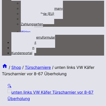
Impressum
Fracht/freight not Germany
Cookie-Richtlinie (EU)
Datenschutz
Zahlungsarten
Untermenü
Widerruf
öffnen
Widerruformular
Kontakt/contact
Videos/Medien
Kundenportal
/
Shop
/
Türscharniere
/
unten links VW Käfer
Türscharnier vor 8-67 Überholung
🔍