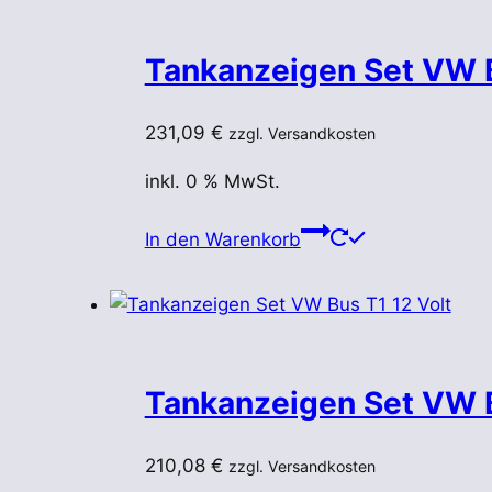
Varianten
auf.
Tankanzeigen Set VW B
Die
Optionen
können
231,09
€
zzgl. Versandkosten
auf
inkl. 0 % MwSt.
der
Produktseite
In den Warenkorb
gewählt
werden
Tankanzeigen Set VW B
210,08
€
zzgl. Versandkosten