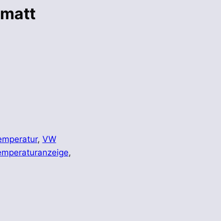
 matt
emperatur
,
VW
emperaturanzeige
,