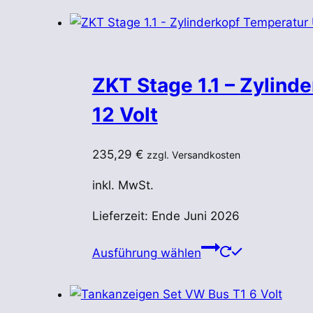
ZKT Stage 1.1 – Zylin
12 Volt
235,29
€
zzgl. Versandkosten
inkl. MwSt.
Lieferzeit:
Ende Juni 2026
Dieses
Ausführung wählen
Produkt
weist
mehrere