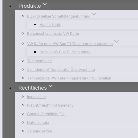
Produkte
BUXI 2-teilige Schaltstangenführung
Harr`s Echte
Benzinschlauchsatz VW Käfer
VW Käfer oder VW Bus T1 Türscharniere tauschen
Details VW Bus T1 Scharniere
Türinnenfolien
Zylinderkopf Temperatur Überwachung
Tankanzeige VW Käfer- Reparatur und Einstellen
Rechtliches
Impressum
Fracht/freight not Germany
Cookie-Richtlinie (EU)
Datenschutz
Zahlungsarten