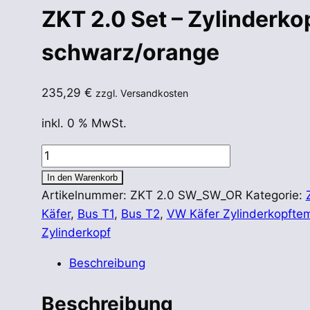
ZKT 2.0 Set – Zylinderk
schwarz/orange
235,29
€
zzgl. Versandkosten
inkl. 0 % MwSt.
ZKT
2.0
In den Warenkorb
Set
Artikelnummer:
ZKT 2.0 SW_SW_OR
Kategorie:
-
Käfer
,
Bus T1
,
Bus T2
,
VW Käfer Zylinderkopft
Zylinderkopf
Zylinderkopf
Temperatursystem
Beschreibung
analog
matt
Beschreibung
schwarz/orange