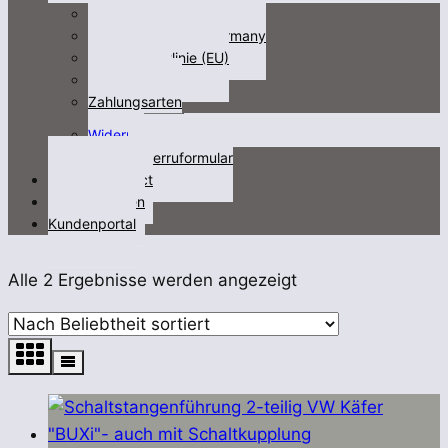
Impressum
Fracht/freight not Germany
Cookie-Richtlinie (EU)
Datenschutz
Zahlungsarten
Untermenü
Widerruf
öffnen
Widerruformular
Kontakt/contact
Videos/Medien
Kundenportal
Nach
Alle 2 Ergebnisse werden angezeigt
Beliebtheit
sortiert