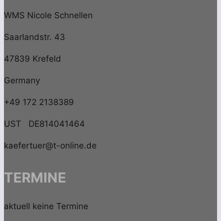
WMS Nicole Schnellen
Saarlandstr. 43
47839 Krefeld
Germany
+49 172 2138389
UST DE814041464
kaefertuer@t-online.de
TERMINE
aktuell keine Termine