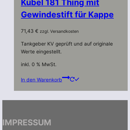
Kübel 181 Thing mit
Gewindestift für Kappe
71,43
€
zzgl. Versandkosten
Tankgeber KV geprüft und auf originale
Werte eingestellt.
inkl. 0 % MwSt.
In den Warenkorb
IMPRESSUM