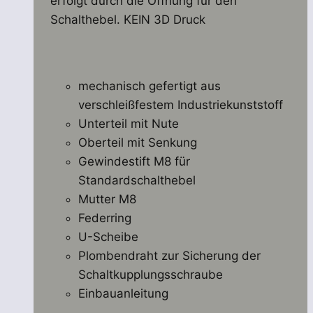
erfolgt durch die Öffnung für den
Schalthebel.
KEIN 3D Druck
mechanisch gefertigt aus
verschleißfestem Industriekunststoff
Unterteil mit Nute
Oberteil mit Senkung
Gewindestift M8 für
Standardschalthebel
Mutter M8
Federring
U-Scheibe
Plombendraht zur Sicherung der
Schaltkupplungsschraube
Einbauanleitung