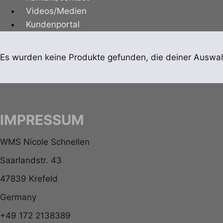
Videos/Medien
Kundenportal
Es wurden keine Produkte gefunden, die deiner Auswah
IMPRESSUM
WMS Nicole Schnellen
Saarlandstr. 43
47839 Krefeld
Germany
+49 172 2138389