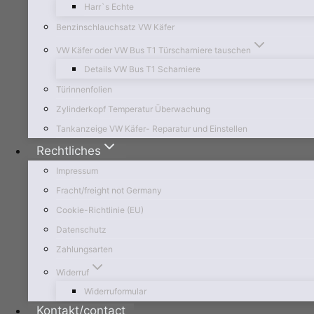
Harr`s Echte
Benzinschlauchsatz VW Käfer
VW Käfer oder VW Bus T1 Türscharniere tauschen
Details VW Bus T1 Scharniere
Türinnenfolien
Zylinderkopf Temperatur Überwachung
Tankanzeige VW Käfer- Reparatur und Einstellen
Rechtliches
Impressum
Fracht/freight not Germany
Cookie-Richtlinie (EU)
Datenschutz
Zahlungsarten
Widerruf
Widerruformular
Kontakt/contact