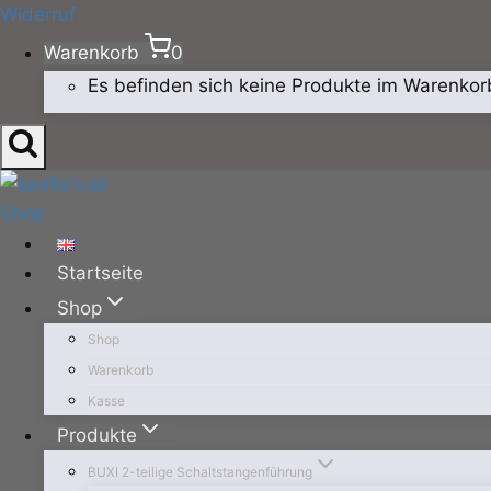
Zum
Widerruf
Inhalt
Warenkorb
0
springen
Es befinden sich keine Produkte im Warenkor
Startseite
Shop
Shop
Warenkorb
Kasse
Produkte
BUXI 2-teilige Schaltstangenführung