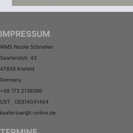
IMPRESSUM
WMS Nicole Schnellen
Saarlandstr. 43
47839 Krefeld
Germany
+49 172 2138389
UST DE814041464
kaefertuer@t-online.de
TERMINE