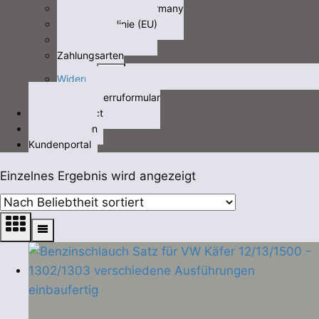
Fracht/freight not Germany
Cookie-Richtlinie (EU)
Datenschutz
Zahlungsarten
Untermenü
Widerruf
öffnen
Widerruformular
Kontakt/contact
Videos/Medien
Kundenportal
Einzelnes Ergebnis wird angezeigt