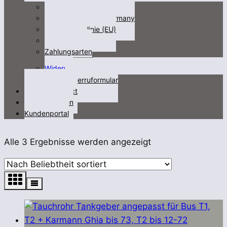
Impressum
Fracht/freight not Germany
Cookie-Richtlinie (EU)
Datenschutz
Zahlungsarten
Untermenü
Widerruf
öffnen
Widerruformular
Kontakt/contact
Videos/Medien
Kundenportal
Nach
Alle 3 Ergebnisse werden angezeigt
Beliebtheit
sortiert