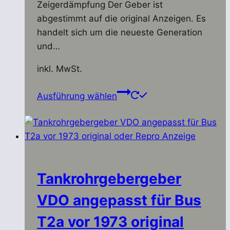
Zeigerdämpfung Der Geber ist
abgestimmt auf die original Anzeigen. Es
handelt sich um die neueste Generation
und…
inkl. MwSt.
Dieses
Ausführung wählen
Produkt
weist
mehrere
Varianten
auf.
Die
Tankrohrgebergeber
Optionen
VDO angepasst für Bus
können
auf
T2a vor 1973 original
der