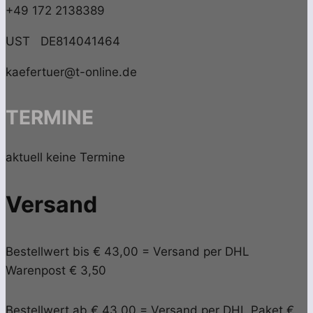
+49 172 2138389
UST DE814041464
kaefertuer@t-online.de
TERMINE
aktuell keine Termine
Versand
Bestellwert bis € 43,00 = Versand per DHL
Warenpost € 3,50
Bestellwert ab € 43,00 = Versand per DHL Paket €