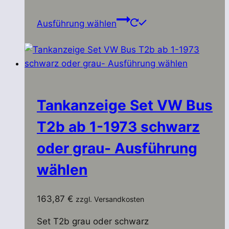
Dieses
Ausführung wählen
Produkt
weist
mehrere
Varianten
auf.
Die
Tankanzeige Set VW Bus
Optionen
T2b ab 1-1973 schwarz
können
auf
oder grau- Ausführung
der
wählen
Produktseite
gewählt
werden
163,87
€
zzgl. Versandkosten
Set T2b grau oder schwarz