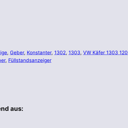
ige
,
Geber
,
Konstanter
,
1302
,
1303
,
VW Käfer 1303 120
er
,
Füllstandsanzeiger
end aus: