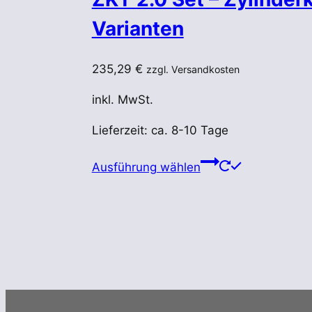
Varianten
235,29
€
zzgl. Versandkosten
inkl. MwSt.
Lieferzeit:
ca. 8-10 Tage
Dieses
Ausführung wählen
Produkt
weist
mehrere
Varianten
auf.
Die
Optionen
können