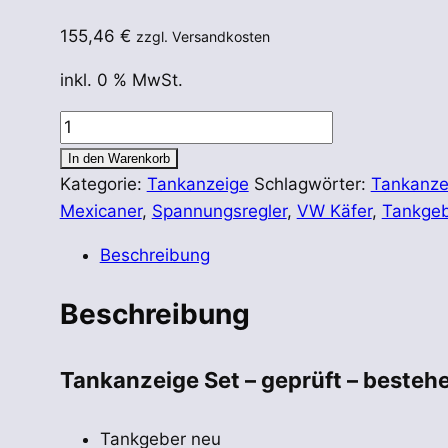
155,46
€
zzgl. Versandkosten
inkl. 0 % MwSt.
Tankanzeige
komplettes
In den Warenkorb
Set
Kategorie:
Tankanzeige
Schlagwörter:
Tankanze
für
Mexicaner
,
Spannungsregler
,
VW Käfer
,
Tankgeb
VW
Beschreibung
Käfer
/
Beschreibung
Karmann
Ghia
14
Tankanzeige Set – geprüft – besteh
/
Kübel
Tankgeber neu
Menge