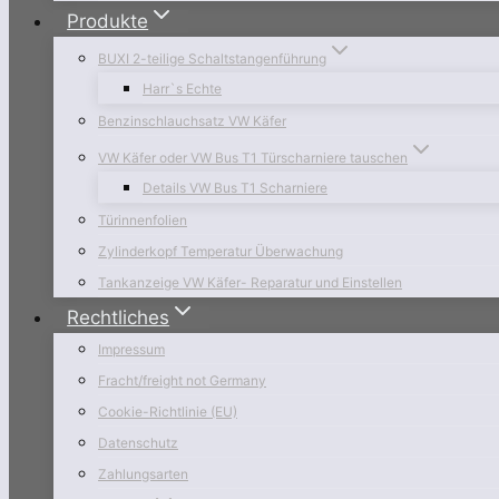
Produkte
BUXI 2-teilige Schaltstangenführung
Harr`s Echte
Benzinschlauchsatz VW Käfer
VW Käfer oder VW Bus T1 Türscharniere tauschen
Details VW Bus T1 Scharniere
Türinnenfolien
Zylinderkopf Temperatur Überwachung
Tankanzeige VW Käfer- Reparatur und Einstellen
Rechtliches
Impressum
Fracht/freight not Germany
Cookie-Richtlinie (EU)
Datenschutz
Zahlungsarten