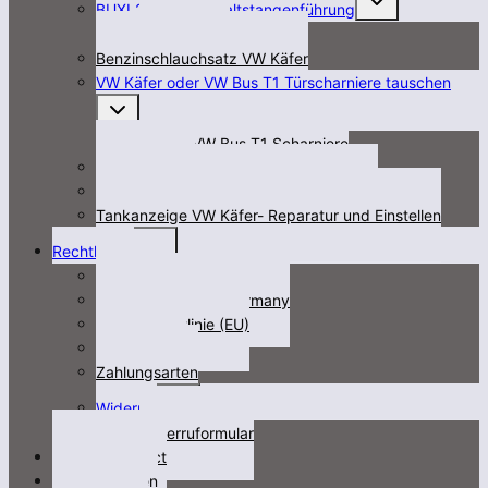
BUXI 2-teilige Schaltstangenführung
öffnen
Harr`s Echte
Benzinschlauchsatz VW Käfer
VW Käfer oder VW Bus T1 Türscharniere tauschen
Untermenü
öffnen
Details VW Bus T1 Scharniere
Türinnenfolien
Zylinderkopf Temperatur Überwachung
Tankanzeige VW Käfer- Reparatur und Einstellen
Untermenü
Rechtliches
öffnen
Impressum
Fracht/freight not Germany
Cookie-Richtlinie (EU)
Datenschutz
Zahlungsarten
Untermenü
Widerruf
öffnen
Widerruformular
Kontakt/contact
Videos/Medien