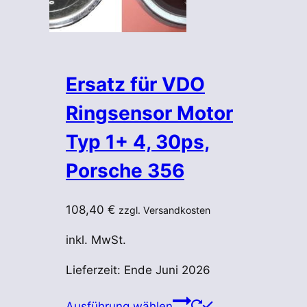
Ersatz für VDO
Ringsensor Motor
Typ 1+ 4, 30ps,
Porsche 356
108,40
€
zzgl. Versandkosten
inkl. MwSt.
Lieferzeit:
Ende Juni 2026
Dieses
Ausführung wählen