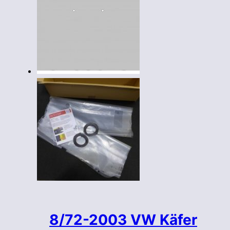
Varianten
auf.
Die
Optionen
können
auf
der
Produktseite
gewählt
werden
8/72-2003 VW Käfer