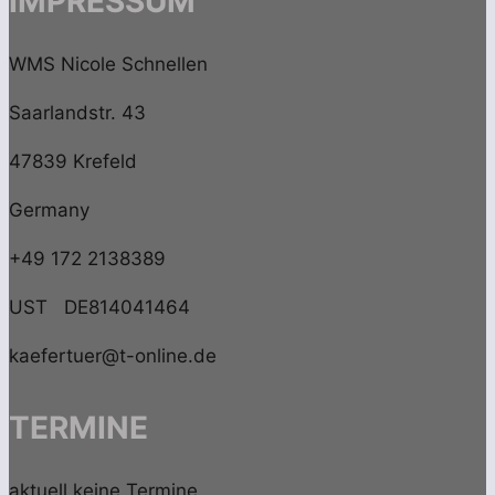
IMPRESSUM
WMS Nicole Schnellen
Saarlandstr. 43
47839 Krefeld
Germany
+49 172 2138389
UST DE814041464
kaefertuer@t-online.de
TERMINE
aktuell keine Termine