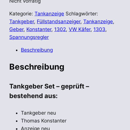
Nicht vorrätig
Kategorie:
Tankanzeige
Schlagwörter:
Tankgeber
,
Füllstandsanzeiger
,
Tankanzeige
,
Geber
,
Konstanter
,
1302
,
VW Käfer
,
1303
,
Spannungsregler
Beschreibung
Beschreibung
Tankgeber Set – geprüft –
bestehend aus:
Tankgeber neu
Thomas Konstanter
Anzeige neu