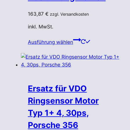
163,87
€
zzgl. Versandkosten
inkl. MwSt.
Dieses
Ausführung wählen
Produkt
weist
mehrere
Varianten
auf.
Die
Ersatz für VDO
Optionen
Ringsensor Motor
können
auf
Typ 1+ 4, 30ps,
der
Porsche 356
Produktseite