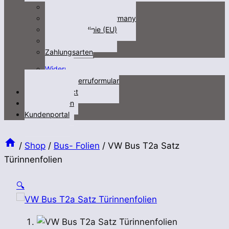
Impressum
Fracht/freight not Germany
Cookie-Richtlinie (EU)
Datenschutz
Zahlungsarten
Untermenü
Widerruf
öffnen
Widerruformular
Kontakt/contact
Videos/Medien
Kundenportal
/
Shop
/
Bus- Folien
/
VW Bus T2a Satz
Türinnenfolien
🔍