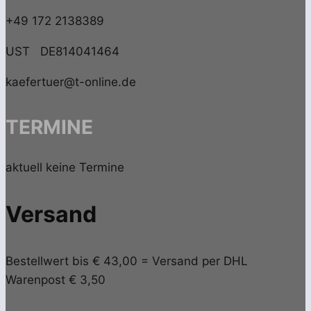
+49 172 2138389
UST DE814041464
kaefertuer@t-online.de
TERMINE
aktuell keine Termine
Versand
Bestellwert bis € 43,00 = Versand per DHL
Warenpost € 3,50