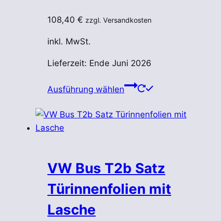
gewählt
werden
108,40
€
zzgl. Versandkosten
inkl. MwSt.
Lieferzeit:
Ende Juni 2026
Dieses
Ausführung wählen
Produkt
weist
mehrere
Varianten
auf.
Die
VW Bus T2b Satz
Optionen
Türinnenfolien mit
können
auf
Lasche
der