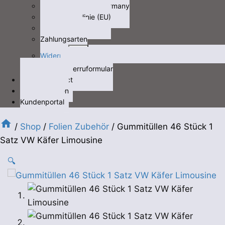
Fracht/freight not Germany
Cookie-Richtlinie (EU)
Datenschutz
Zahlungsarten
Untermenü
Widerruf
öffnen
Widerruformular
Kontakt/contact
Videos/Medien
Kundenportal
/
Shop
/
Folien Zubehör
/
Gummitüllen 46 Stück 1
Satz VW Käfer Limousine
🔍