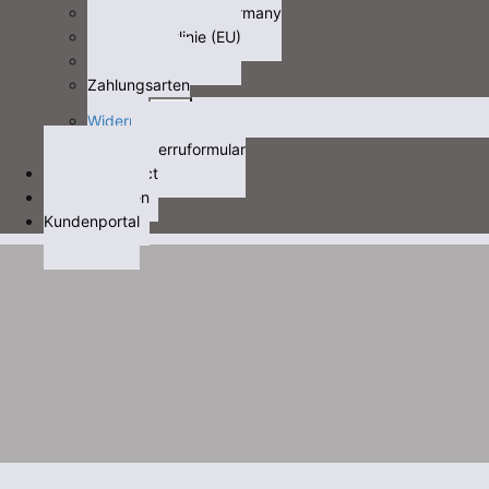
Fracht/freight not Germany
Cookie-Richtlinie (EU)
Datenschutz
Zahlungsarten
Untermenü
Widerruf
öffnen
Widerruformular
Kontakt/contact
Videos/Medien
Kundenportal