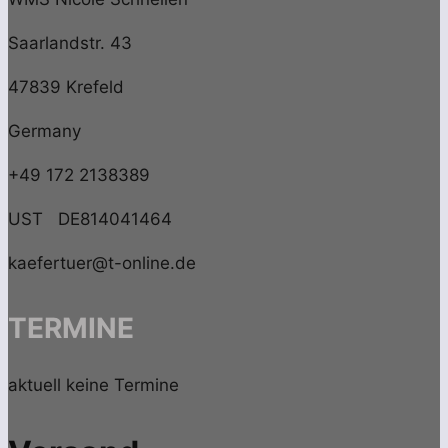
Saarlandstr. 43
47839 Krefeld
Germany
+49 172 2138389
UST DE814041464
kaefertuer@t-online.de
TERMINE
aktuell keine Termine