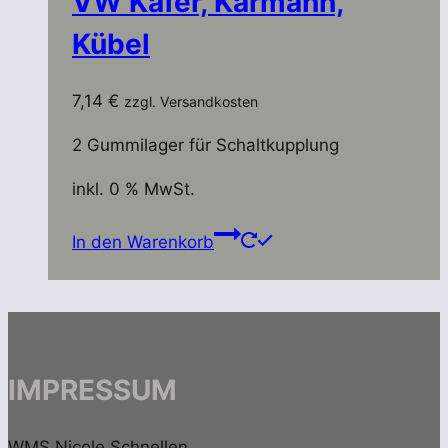
VW Käfer, Karmann,
Kübel
7,14
€
zzgl. Versandkosten
2 Gummilager für Schaltkupplung
inkl. 0 % MwSt.
In den Warenkorb
IMPRESSUM
WMS Nicole Schnellen