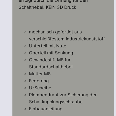
erfolgt durch die Öffnung für den
Schalthebel.
KEIN 3D Druck
mechanisch gefertigt aus
verschleißfestem Industriekunststoff
Unterteil mit Nute
Oberteil mit Senkung
Gewindestift M8 für
Standardschalthebel
Mutter M8
Federring
U-Scheibe
Plombendraht zur Sicherung der
Schaltkupplungsschraube
Einbauanleitung