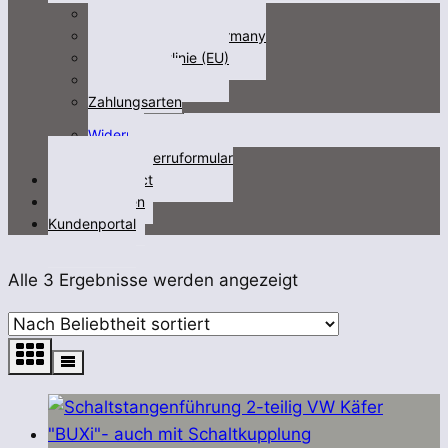
Impressum
Fracht/freight not Germany
Cookie-Richtlinie (EU)
Datenschutz
Zahlungsarten
Untermenü
Widerruf
öffnen
Widerruformular
Kontakt/contact
Videos/Medien
Kundenportal
Nach
Alle 3 Ergebnisse werden angezeigt
Beliebtheit
sortiert