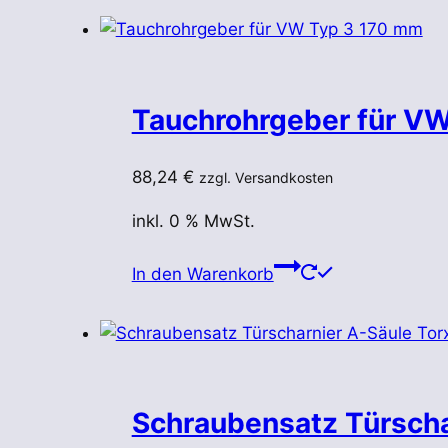
weist
mehrere
Varianten
auf.
Tauchrohrgeber für V
Die
Optionen
können
88,24
€
zzgl. Versandkosten
auf
inkl. 0 % MwSt.
der
Produktseite
In den Warenkorb
gewählt
werden
Schraubensatz Türscha