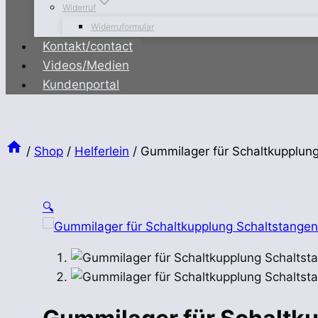
Widerruf
Widerruformular
Kontakt/contact
Videos/Medien
Kundenportal
/
Shop
/
Helferlein
/
Gummilager für Schaltkupplun
🔍