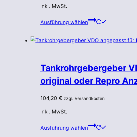
inkl. MwSt.
Dieses
Ausführung wählen
Produkt
weist
mehrere
Varianten
auf.
Tankrohrgebergeber VD
Die
Optionen
original oder Repro An
können
auf
104,20
€
zzgl. Versandkosten
der
Produktseite
inkl. MwSt.
gewählt
Dieses
werden
Ausführung wählen
Produkt