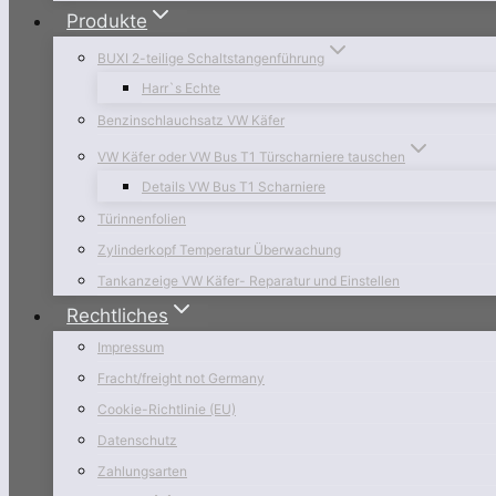
Produkte
BUXI 2-teilige Schaltstangenführung
Harr`s Echte
Benzinschlauchsatz VW Käfer
VW Käfer oder VW Bus T1 Türscharniere tauschen
Details VW Bus T1 Scharniere
Türinnenfolien
Zylinderkopf Temperatur Überwachung
Tankanzeige VW Käfer- Reparatur und Einstellen
Rechtliches
Impressum
Fracht/freight not Germany
Cookie-Richtlinie (EU)
Datenschutz
Zahlungsarten