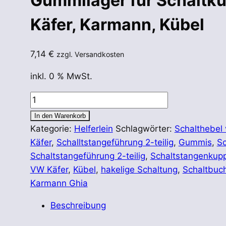
Gummilager für Schaltk
Käfer, Karmann, Kübel
7,14
€
zzgl. Versandkosten
inkl. 0 % MwSt.
Gummilager
für
In den Warenkorb
Schaltkupplung
Kategorie:
Helferlein
Schlagwörter:
Schalthebel v
Schaltstangenführung
Käfer
,
Schalltstangeführung 2-teilig
,
Gummis
,
Sc
VW
Schaltstangeführung 2-teilig
,
Schaltstangenkup
Käfer,
VW Käfer
,
Kübel
,
hakelige Schaltung
,
Schaltbuc
Karmann,
Karmann Ghia
Kübel
Beschreibung
Menge