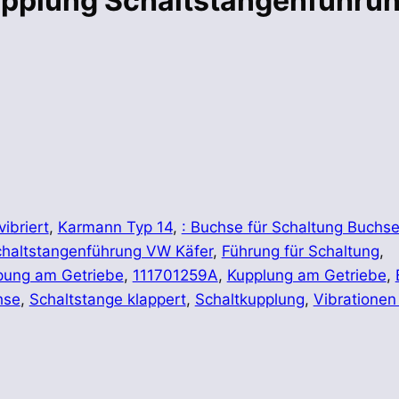
upplung Schaltstangenführu
ibriert
,
Karmann Typ 14
,
: Buchse für Schaltung Buchse
haltstangenführung VW Käfer
,
Führung für Schaltung
,
pung am Getriebe
,
111701259A
,
Kupplung am Getriebe
,
hse
,
Schaltstange klappert
,
Schaltkupplung
,
Vibrationen