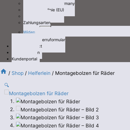
Fracht/freight not Germany
Cookie-Richtlinie (EU)
Datenschutz
Zahlungsarten
Untermenü
Widerruf
öffnen
Widerruformular
Kontakt/contact
Videos/Medien
Kundenportal
/
Shop
/
Helferlein
/
Montagebolzen für Räder
🔍