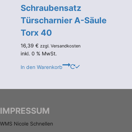
Schraubensatz
Türscharnier A-Säule
Torx 40
16,39
€
zzgl. Versandkosten
inkl. 0 % MwSt.
In den Warenkorb
IMPRESSUM
WMS Nicole Schnellen