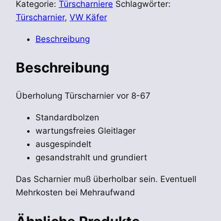
VW
Kategorie:
Türscharniere
Schlagwörter:
Käfer
Türscharnier
,
VW Käfer
Türscharnier
Beschreibung
vor
8-
Beschreibung
67
Überholung
Menge
Überholung Türscharnier vor 8-67
Standardbolzen
wartungsfreies Gleitlager
ausgespindelt
gesandstrahlt und grundiert
Das Scharnier muß überholbar sein. Eventuell
Mehrkosten bei Mehraufwand