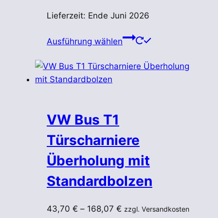
Lieferzeit:
Ende Juni 2026
Dieses
Ausführung wählen
Produkt
weist
mehrere
Varianten
auf.
Die
VW Bus T1
Optionen
Türscharniere
können
auf
Überholung mit
der
Standardbolzen
Produktseite
gewählt
werden
43,70
€
–
168,07
€
zzgl. Versandkosten