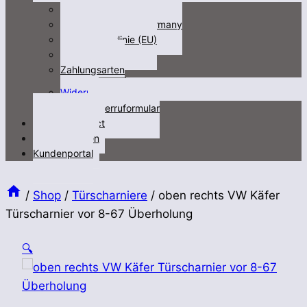
Impressum
Fracht/freight not Germany
Cookie-Richtlinie (EU)
Datenschutz
Zahlungsarten
Untermenü
Widerruf
öffnen
Widerruformular
Kontakt/contact
Videos/Medien
Kundenportal
/
Shop
/
Türscharniere
/
oben rechts VW Käfer
Türscharnier vor 8-67 Überholung
🔍