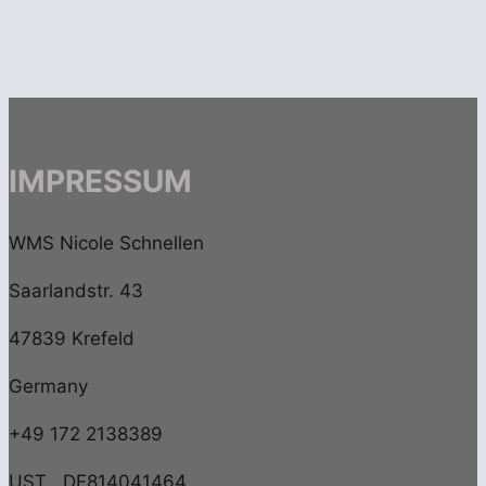
IMPRESSUM
WMS Nicole Schnellen
Saarlandstr. 43
47839 Krefeld
Germany
+49 172 2138389
UST DE814041464